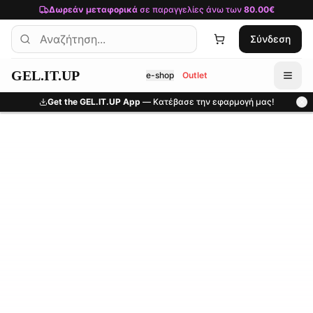
Μετάβαση στο κύριο περιεχόμενο
Δωρεάν μεταφορικά
σε παραγγελίες άνω των
80.00€
Σύνδεση
GEL.IT.UP
e-shop
Outlet
Get the GEL.IT.UP App
— Κατέβασε την εφαρμογή μας!