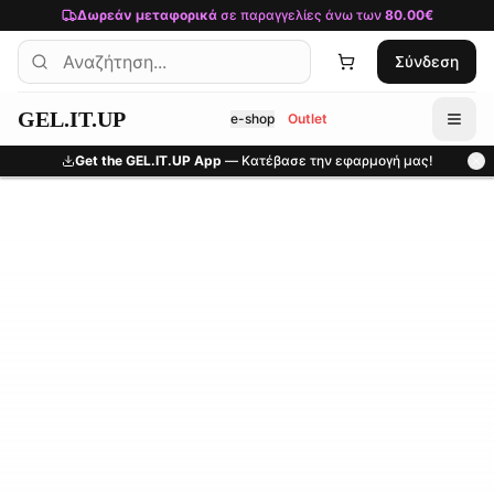
Μετάβαση στο κύριο περιεχόμενο
Δωρεάν μεταφορικά
σε παραγγελίες άνω των
80.00€
Σύνδεση
GEL.IT.UP
e-shop
Outlet
Get the GEL.IT.UP App
— Κατέβασε την εφαρμογή μας!