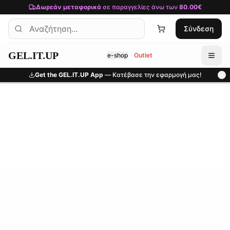
Μετάβαση στο κύριο περιεχόμενο
Δωρεάν μεταφορικά
σε παραγγελίες άνω των
80.00€
Σύνδεση
GEL.IT.UP
e-shop
Outlet
Get the GEL.IT.UP App
— Κατέβασε την εφαρμογή μας!