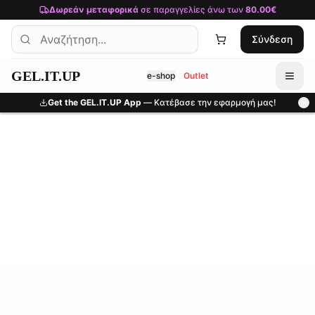
Μετάβαση στο κύριο περιεχόμενο
Δωρεάν μεταφορικά
σε παραγγελίες άνω των
80.00€
Σύνδεση
GEL.IT.UP
e-shop
Outlet
Get the GEL.IT.UP App
— Κατέβασε την εφαρμογή μας!