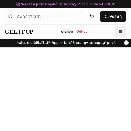
Μετάβαση στο κύριο περιεχόμενο
Δωρεάν μεταφορικά
σε παραγγελίες άνω των
80.00€
Σύνδεση
GEL.IT.UP
e-shop
Outlet
Get the GEL.IT.UP App
— Κατέβασε την εφαρμογή μας!