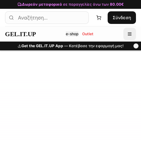
Μετάβαση στο κύριο περιεχόμενο
Δωρεάν μεταφορικά
σε παραγγελίες άνω των
80.00€
Σύνδεση
GEL.IT.UP
e-shop
Outlet
Get the GEL.IT.UP App
— Κατέβασε την εφαρμογή μας!