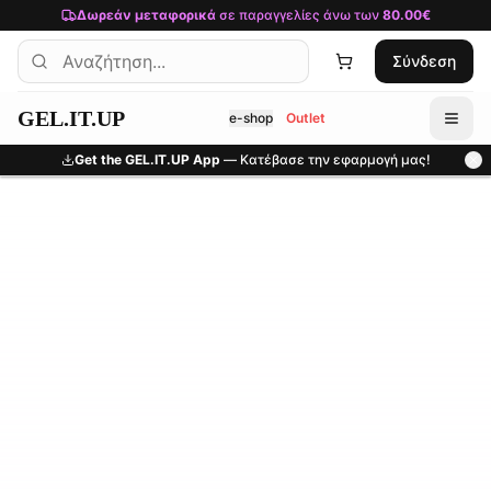
Μετάβαση στο κύριο περιεχόμενο
Δωρεάν μεταφορικά
σε παραγγελίες άνω των
80.00€
Σύνδεση
GEL.IT.UP
e-shop
Outlet
Get the GEL.IT.UP App
— Κατέβασε την εφαρμογή μας!