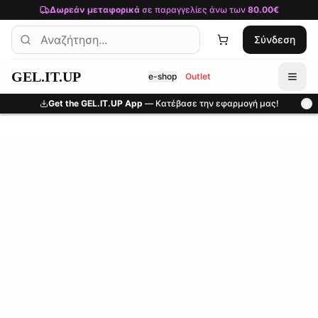
Μετάβαση στο κύριο περιεχόμενο
Δωρεάν μεταφορικά
σε παραγγελίες άνω των
80.00€
Σύνδεση
GEL.IT.UP
e-shop
Outlet
Get the GEL.IT.UP App
— Κατέβασε την εφαρμογή μας!