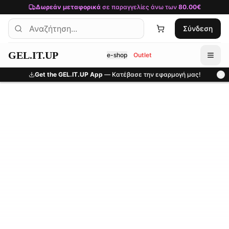
Μετάβαση στο κύριο περιεχόμενο
Δωρεάν μεταφορικά
σε παραγγελίες άνω των
80.00€
Σύνδεση
GEL.IT.UP
e-shop
Outlet
Get the GEL.IT.UP App
— Κατέβασε την εφαρμογή μας!