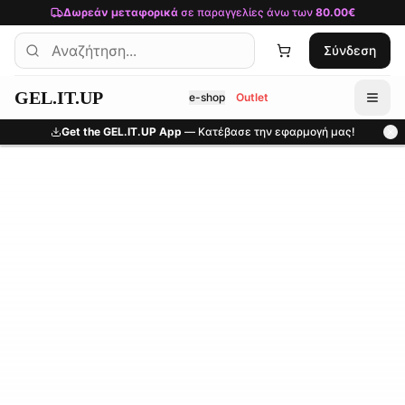
Μετάβαση στο κύριο περιεχόμενο
Δωρεάν μεταφορικά
σε παραγγελίες άνω των
80.00€
Σύνδεση
GEL.IT.UP
e-shop
Outlet
Get the GEL.IT.UP App
— Κατέβασε την εφαρμογή μας!