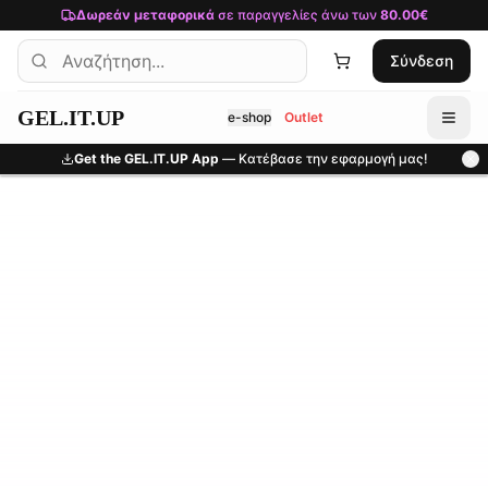
Μετάβαση στο κύριο περιεχόμενο
Δωρεάν μεταφορικά
σε παραγγελίες άνω των
80.00€
Σύνδεση
GEL.IT.UP
e-shop
Outlet
Get the GEL.IT.UP App
— Κατέβασε την εφαρμογή μας!