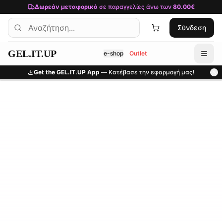
Μετάβαση στο κύριο περιεχόμενο
Δωρεάν μεταφορικά
σε παραγγελίες άνω των
80.00€
Σύνδεση
GEL.IT.UP
e-shop
Outlet
Get the GEL.IT.UP App
— Κατέβασε την εφαρμογή μας!