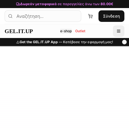
Μετάβαση στο κύριο περιεχόμενο
Δωρεάν μεταφορικά
σε παραγγελίες άνω των
80.00€
Σύνδεση
GEL.IT.UP
e-shop
Outlet
Get the GEL.IT.UP App
— Κατέβασε την εφαρμογή μας!