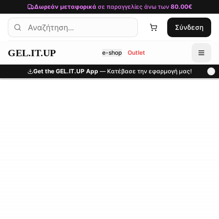
Μετάβαση στο κύριο περιεχόμενο
Δωρεάν μεταφορικά
σε παραγγελίες άνω των
80.00€
Σύνδεση
GEL.IT.UP
e-shop
Outlet
Get the GEL.IT.UP App
— Κατέβασε την εφαρμογή μας!